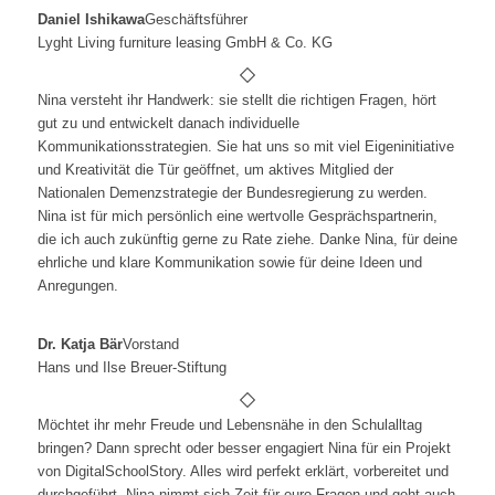
Daniel Ishikawa
Geschäftsführer
Lyght Living furniture leasing GmbH & Co. KG
Nina versteht ihr Handwerk: sie stellt die richtigen Fragen, hört
gut zu und entwickelt danach individuelle
Kommunikationsstrategien. Sie hat uns so mit viel Eigeninitiative
und Kreativität die Tür geöffnet, um aktives Mitglied der
Nationalen Demenzstrategie der Bundesregierung zu werden.
Nina ist für mich persönlich eine wertvolle Gesprächspartnerin,
die ich auch zukünftig gerne zu Rate ziehe. Danke Nina, für deine
ehrliche und klare Kommunikation sowie für deine Ideen und
Anregungen.
Dr. Katja Bär
Vorstand
Hans und Ilse Breuer-Stiftung
Möchtet ihr mehr Freude und Lebensnähe in den Schulalltag
bringen? Dann sprecht oder besser engagiert Nina für ein Projekt
von DigitalSchoolStory. Alles wird perfekt erklärt, vorbereitet und
durchgeführt. Nina nimmt sich Zeit für eure Fragen und geht auch