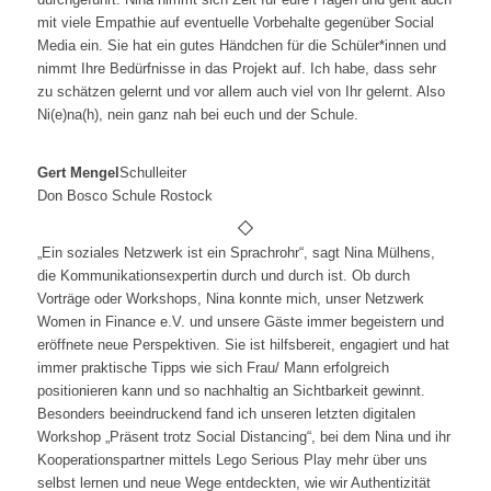
mit viele Empathie auf eventuelle Vorbehalte gegenüber Social
Media ein. Sie hat ein gutes Händchen für die Schüler*innen und
nimmt Ihre Bedürfnisse in das Projekt auf. Ich habe, dass sehr
zu schätzen gelernt und vor allem auch viel von Ihr gelernt. Also
Ni(e)na(h), nein ganz nah bei euch und der Schule.
Gert Mengel
Schulleiter
Don Bosco Schule Rostock
„Ein soziales Netzwerk ist ein Sprachrohr“, sagt Nina Mülhens,
die Kommunikationsexpertin durch und durch ist. Ob durch
Vorträge oder Workshops, Nina konnte mich, unser Netzwerk
Women in Finance e.V. und unsere Gäste immer begeistern und
eröffnete neue Perspektiven. Sie ist hilfsbereit, engagiert und hat
immer praktische Tipps wie sich Frau/ Mann erfolgreich
positionieren kann und so nachhaltig an Sichtbarkeit gewinnt.
Besonders beeindruckend fand ich unseren letzten digitalen
Workshop „Präsent trotz Social Distancing“, bei dem Nina und ihr
Kooperationspartner mittels Lego Serious Play mehr über uns
selbst lernen und neue Wege entdeckten, wie wir Authentizität